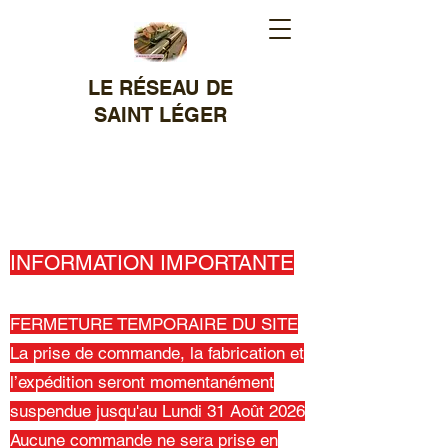
LE RÉSEAU DE
SAINT LÉGER
MODÉLISME
FERROVIAIRE
RÉALISATION DE SIGNAUX
ET OBJETS DIVERS
INFORMATION IMPORTANTE
FERMETURE TEMPORAIRE DU SITE
La prise de commande, la fabrication et
l’expédition seront momentanément
suspendue jusqu'au Lundi 31 Août 2026
Aucune commande ne sera prise en