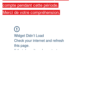
compte pendant cette période.
Merci de votre compréhension.
Widget Didn’t Load
Check your internet and refresh
this page.
If that doesn’t work, contact us.
Retour à l'Accueil
©2021 par LE RESEAU DE SAINT LEGER. Créé avec
Wix.com