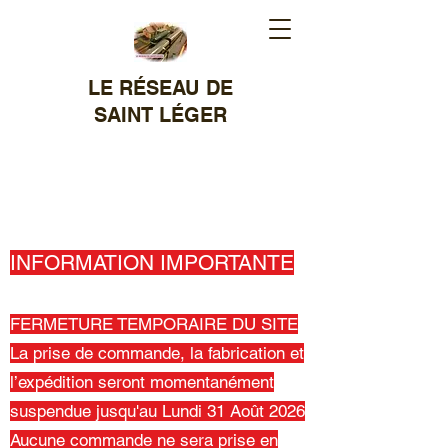
LE RÉSEAU DE
SAINT LÉGER
MODÉLISME
FERROVIAIRE
RÉALISATION DE SIGNAUX
ET OBJETS DIVERS
INFORMATION IMPORTANTE
FERMETURE TEMPORAIRE DU SITE
La prise de commande, la fabrication et
l’expédition seront momentanément
suspendue jusqu'au Lundi 31 Août 2026
Aucune commande ne sera prise en