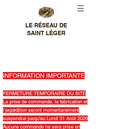
LE RÉSEAU DE
SAINT LÉGER
MODÉLISME
FERROVIAIRE
RÉALISATION DE SIGNAUX
ET OBJETS DIVERS
INFORMATION IMPORTANTE
FERMETURE TEMPORAIRE DU SITE
La prise de commande, la fabrication et
l’expédition seront momentanément
suspendue jusqu'au Lundi 31 Août 2026
Aucune commande ne sera prise en