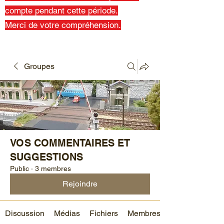
compte pendant cette période.
Merci de votre compréhension.
Groupes
VOS COMMENTAIRES ET
SUGGESTIONS
Public
·
3 membres
Rejoindre
Discussion
Médias
Fichiers
Membres