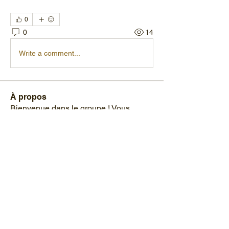
0
0
14
Write a comment...
À propos
Bienvenue dans le groupe ! Vous
pouvez communiquer avec d'au
...
Lire plus
membres
FESSIEN
S'abonner
FESSIEN
laurent.hakim
S'abonner
laurent.hakim
jeanyvesleveel
S'abonner